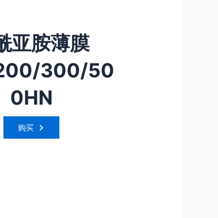
酰亚胺薄膜
200/300/50
0HN
购买